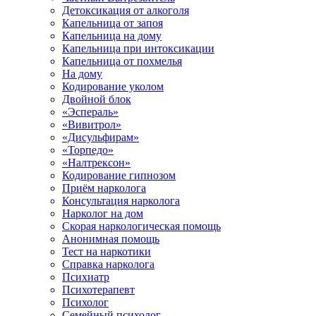
Детоксикация от алкоголя
Капельница от запоя
Капельница на дому
Капельница при интоксикации
Капельница от похмелья
На дому
Кодирование уколом
Двойной блок
«Эспераль»
«Вивитрол»
«Дисульфирам»
«Торпедо»
«Налтрексон»
Кодирование гипнозом
Приём нарколога
Консультация нарколога
Нарколог на дом
Скорая наркологическая помощь
Анонимная помощь
Тест на наркотики
Справка нарколога
Психиатр
Психотерапевт
Психолог
Семейный психолог