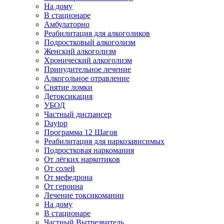
На дому
В стационаре
Амбулаторно
Реабилитация для алкоголиков
Подростковый алкоголизм
Женский алкоголизм
Хронический алкоголизм
Принудительное лечение
Алкогольное отравление
Снятие ломки
Детоксикация
УБОД
Частный диспансер
Daytop
Программа 12 Шагов
Реабилитация для наркозависимых
Подростковая наркомания
От лёгких наркотиков
От солей
От мефедрона
От героина
Лечение токсикомании
На дому
В стационаре
Частный Вытрезвитель