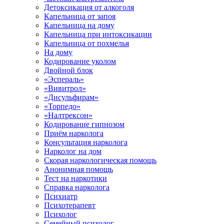
Детоксикация от алкоголя
Капельница от запоя
Капельница на дому
Капельница при интоксикации
Капельница от похмелья
На дому
Кодирование уколом
Двойной блок
«Эспераль»
«Вивитрол»
«Дисульфирам»
«Торпедо»
«Налтрексон»
Кодирование гипнозом
Приём нарколога
Консультация нарколога
Нарколог на дом
Скорая наркологическая помощь
Анонимная помощь
Тест на наркотики
Справка нарколога
Психиатр
Психотерапевт
Психолог
Семейный психолог