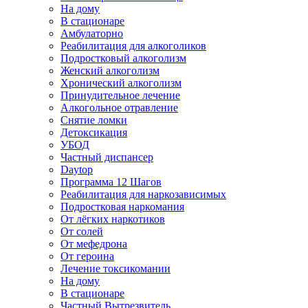
На дому
В стационаре
Амбулаторно
Реабилитация для алкоголиков
Подростковый алкоголизм
Женский алкоголизм
Хронический алкоголизм
Принудительное лечение
Алкогольное отравление
Снятие ломки
Детоксикация
УБОД
Частный диспансер
Daytop
Программа 12 Шагов
Реабилитация для наркозависимых
Подростковая наркомания
От лёгких наркотиков
От солей
От мефедрона
От героина
Лечение токсикомании
На дому
В стационаре
Частный Вытрезвитель