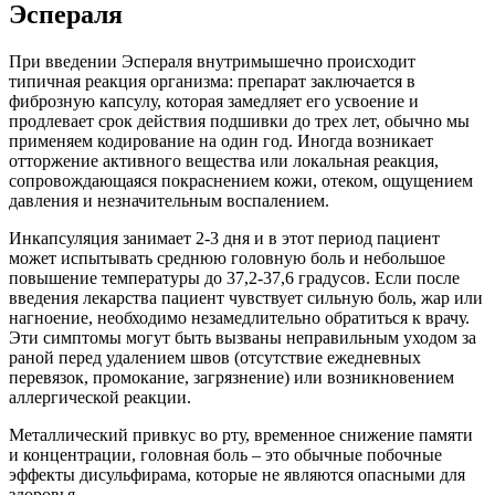
Эспераля
При введении Эспераля внутримышечно происходит
типичная реакция организма: препарат заключается в
фиброзную капсулу, которая замедляет его усвоение и
продлевает срок действия подшивки до трех лет, обычно мы
применяем кодирование на один год. Иногда возникает
отторжение активного вещества или локальная реакция,
сопровождающаяся покраснением кожи, отеком, ощущением
давления и незначительным воспалением.
Инкапсуляция занимает 2-3 дня и в этот период пациент
может испытывать среднюю головную боль и небольшое
повышение температуры до 37,2-37,6 градусов. Если после
введения лекарства пациент чувствует сильную боль, жар или
нагноение, необходимо незамедлительно обратиться к врачу.
Эти симптомы могут быть вызваны неправильным уходом за
раной перед удалением швов (отсутствие ежедневных
перевязок, промокание, загрязнение) или возникновением
аллергической реакции.
Металлический привкус во рту, временное снижение памяти
и концентрации, головная боль – это обычные побочные
эффекты дисульфирама, которые не являются опасными для
здоровья.