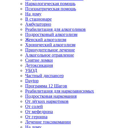
Наркологическая помощь
Психиатрическая помощь
На дому
В стационаре
Амбулаторно
Реабилитация для алкоголиков
Подростковый алкоголизм
Женский алкоголизм
Хронический алкоголизм
Принудительное лечение
Алкогольное отравление
Снятие ломки
Детоксикация
УБОД
Частный диспансер
Daytop
Программа 12 Шагов
Реабилитация для наркозависимых
Подростковая наркомания
От лёгких наркотиков
От солей
От мефедрона
От героина
Лечение токсикомании
На дому