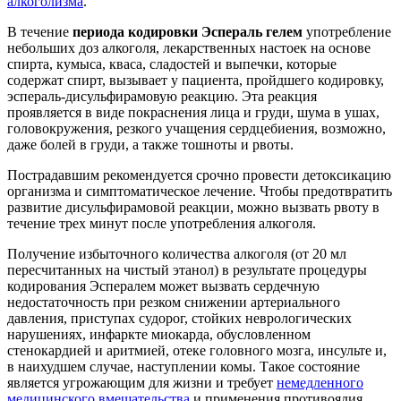
алкоголизма
.
В течение
периода кодировки Эспераль гелем
употребление
небольших доз алкоголя, лекарственных настоек на основе
спирта, кумыса, кваса, сладостей и выпечки, которые
содержат спирт, вызывает у пациента, пройдшего кодировку,
эспераль-дисульфирамовую реакцию. Эта реакция
проявляется в виде покраснения лица и груди, шума в ушах,
головокружения, резкого учащения сердцебиения, возможно,
даже болей в груди, а также тошноты и рвоты.
Пострадавшим рекомендуется срочно провести детоксикацию
организма и симптоматическое лечение. Чтобы предотвратить
развитие дисульфирамовой реакции, можно вызвать рвоту в
течение трех минут после употребления алкоголя.
Получение избыточного количества алкоголя (от 20 мл
пересчитанных на чистый этанол) в результате процедуры
кодирования Эспералем может вызвать сердечную
недостаточность при резком снижении артериального
давления, приступах судорог, стойких неврологических
нарушениях, инфаркте миокарда, обусловленном
стенокардией и аритмией, отеке головного мозга, инсульте и,
в наихудшем случае, наступлении комы. Такое состояние
является угрожающим для жизни и требует
немедленного
медицинского вмешательства
и применения противоядия.