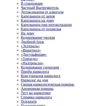
В стационаре
Частный Вытрезвитель
Детоксикация от алкоголя
Капельница от запоя
Капельница на дому
Капельница при интоксикации
Капельница от похмелья
На дому
Кодирование уколом
Двойной блок
«Эспераль»
«Вивитрол»
«Дисульфирам»
«Торпедо»
«Налтрексон»
Кодирование гипнозом
Приём нарколога
Консультация нарколога
Нарколог на дом
Скорая наркологическая помощь
Анонимная помощь
Тест на наркотики
Справка нарколога
Психиатр
Психотерапевт