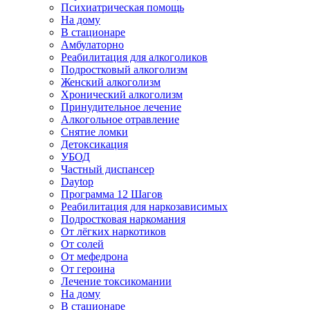
Психиатрическая помощь
На дому
В стационаре
Амбулаторно
Реабилитация для алкоголиков
Подростковый алкоголизм
Женский алкоголизм
Хронический алкоголизм
Принудительное лечение
Алкогольное отравление
Снятие ломки
Детоксикация
УБОД
Частный диспансер
Daytop
Программа 12 Шагов
Реабилитация для наркозависимых
Подростковая наркомания
От лёгких наркотиков
От солей
От мефедрона
От героина
Лечение токсикомании
На дому
В стационаре