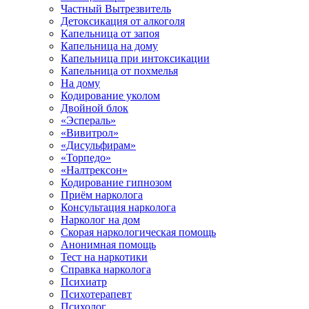
Частный Вытрезвитель
Детоксикация от алкоголя
Капельница от запоя
Капельница на дому
Капельница при интоксикации
Капельница от похмелья
На дому
Кодирование уколом
Двойной блок
«Эспераль»
«Вивитрол»
«Дисульфирам»
«Торпедо»
«Налтрексон»
Кодирование гипнозом
Приём нарколога
Консультация нарколога
Нарколог на дом
Скорая наркологическая помощь
Анонимная помощь
Тест на наркотики
Справка нарколога
Психиатр
Психотерапевт
Психолог